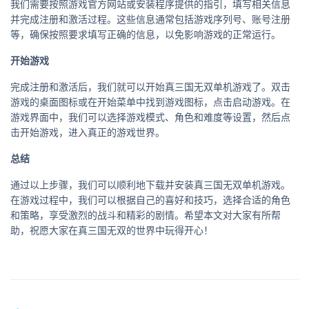
我们需要按照游戏官方网站或安装程序提供的指引，填写相关信息
并完成注册和激活过程。这些信息通常包括游戏序列号、账号注册
等，确保按照要求填写正确的信息，以免影响游戏的正常运行。
开始游戏
完成注册和激活后，我们就可以开始真三国无双单机游戏了。双击
游戏的桌面图标或在开始菜单中找到游戏图标，点击启动游戏。在
游戏界面中，我们可以选择游戏模式、角色和难度等设置，然后点
击开始游戏，进入真正的游戏世界。
总结
通过以上步骤，我们可以顺利地下载并安装真三国无双单机游戏。
在游戏过程中，我们可以根据自己的喜好和技巧，选择合适的角色
和策略，享受激烈的战斗和精彩的剧情。希望本文对大家有所帮
助，祝愿大家在真三国无双的世界中玩得开心！