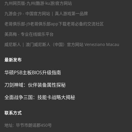
九州网页版-九州(酷游·ku游)官方网站
九游会·J9 - 中国官方网站 | 真人游戏第一品牌
老哥俱乐部-j9老哥俱乐部app下载老哥必备的交流社区
美高梅 - 专业在线娱乐平台
威尼斯人 | 澳门威尼斯人（中国）官方网站 Veneziano Macau
最新发布
华硕P5B主板BIOS升级指南
刀剑神域：伙伴装备属性探秘
全面战争三国：技能卡战略大揭秘
联系方式
地址
毕节市朗谣郡450号