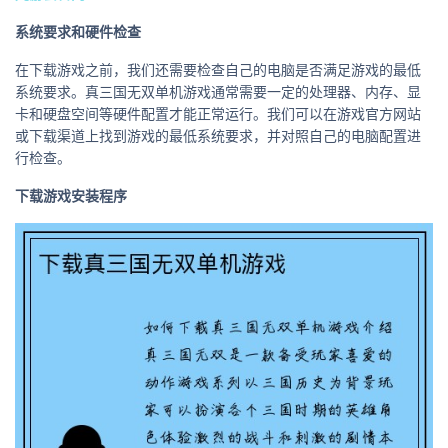
系统要求和硬件检查
在下载游戏之前，我们还需要检查自己的电脑是否满足游戏的最低
系统要求。真三国无双单机游戏通常需要一定的处理器、内存、显
卡和硬盘空间等硬件配置才能正常运行。我们可以在游戏官方网站
或下载渠道上找到游戏的最低系统要求，并对照自己的电脑配置进
行检查。
下载游戏安装程序