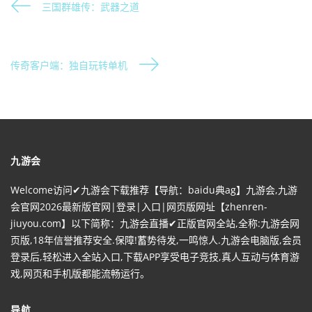
三国群雄传：武器之道
传奇客户端：独自玩转单机
九游会
Welcome访问✔九游会下载推荐【导航：baidu典ag】九游会,九游
会官网2026最新版官网|登录|入口|网页版网址【zhenren-
jiuyou.com】以下简称：九游会直播✔正版官网全站,全称:九游会网
页版,18年信誉推荐安全.保障!蓄势待发,一鸣惊人.九游会电脑版,会员
登录后,轻松进入全站入口,下载APP享受电子竞技,真人互动与体育游
戏,网页和手机版都能流畅运行。
导航